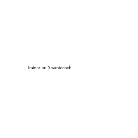
Trainer en (team)coach
Alles weergeven
Recente blogposts