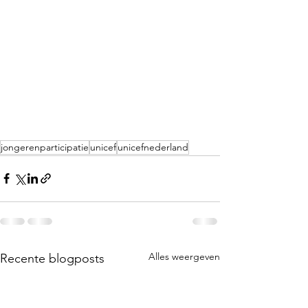
jongerenparticipatie
unicef
unicefnederland
Alles weergeven
Recente blogposts