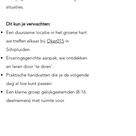
situaties.
Dit kun je verwachten:
Een duurzame locatie in het groene hart:
we treffen elkaar bij
Oker015
in
Schipluiden.
Ervaringsgerichte aanpak; we ontdekken
en leren door 'te doen'.
Praktische handvatten die je de volgende
dag al toe kunt passen.
Een kleine groep gelijkgestemden (8-16
deelnemers) met ruimte voor
uitwisseling.
Goed om te weten:
Datum: woensdag 25 mei, 09:30-13:00.